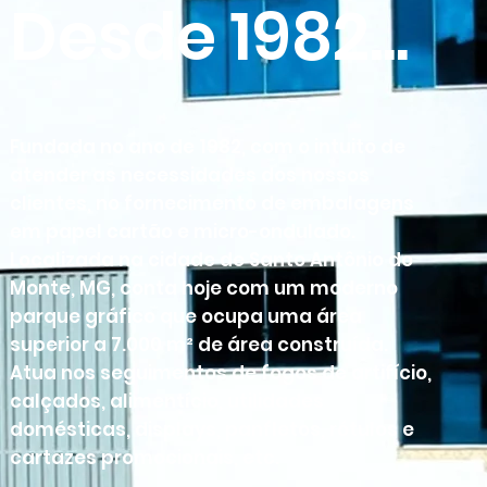
Desde 1982...
Fundada no ano de 1982, com o intuito de
atender as necessidades dos nossos
clientes, no fornecimento de embalagens
em papel cartão e micro-ondulado.
Localizada na cidade de Santo Antônio do
Monte, MG, conta hoje com um moderno
parque gráfico que ocupa uma área
superior a 7.000 m² de área construída.
Atua nos seguimentos de fogos de artifício,
calçados, alimentício, utilidades
domésticas, displays, panfletos, rótulos e
cartazes promocionais, etc.