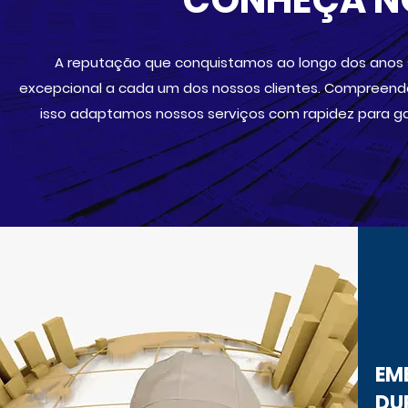
CONHEÇA N
A reputação que conquistamos ao longo dos anos
excepcional a cada um dos nossos clientes.
Compreende
isso adaptamos nossos serviços com rapidez para ga
EM
DU